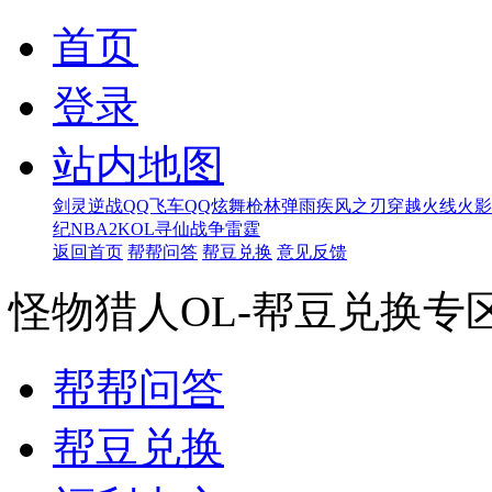
首页
登录
站内地图
剑灵
逆战
QQ飞车
QQ炫舞
枪林弹雨
疾风之刃
穿越火线
火影
纪
NBA2KOL
寻仙
战争雷霆
返回首页
帮帮问答
帮豆兑换
意见反馈
怪物猎人OL-帮豆兑换专
帮帮问答
帮豆兑换