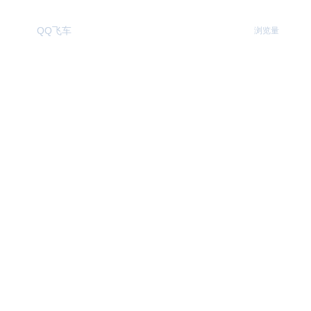
帮帮福利中心
399.6万
QQ飞车
浏览量